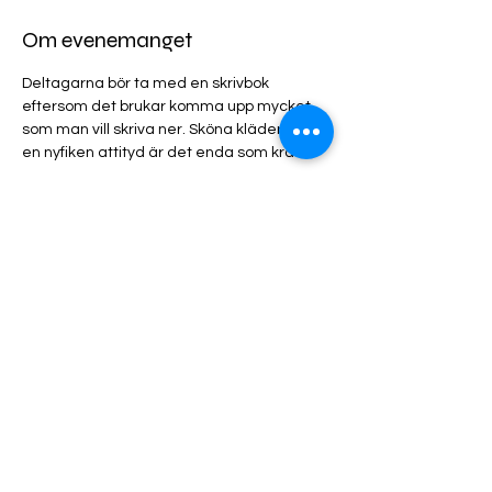
Om evenemanget
Deltagarna bör ta med en skrivbok 
eftersom det brukar komma upp mycket 
som man vill skriva ner. Sköna kläder och 
en nyfiken attityd är det enda som krävs.
Dela detta evenemang
Boka Här!
Boka Här!