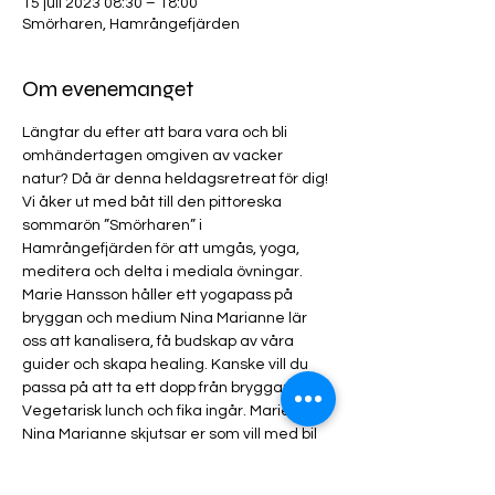
15 juli 2023 08:30 – 18:00
Smörharen, Hamrångefjärden
Om evenemanget
Längtar du efter att bara vara och bli 
omhändertagen omgiven av vacker 
natur? Då är denna heldagsretreat för dig! 
Vi åker ut med båt till den pittoreska 
sommarön ”Smörharen” i 
Hamrångefjärden för att umgås, yoga, 
meditera och delta i mediala övningar. 
Marie Hansson håller ett yogapass på 
bryggan och medium Nina Marianne lär 
oss att kanalisera, få budskap av våra 
guider och skapa healing. Kanske vill du 
passa på att ta ett dopp från bryggan? 
Vegetarisk lunch och fika ingår. Marie och 
Nina Marianne skjutsar er som vill med bil 
från Gävle My Sanga yogaskolan och 
tillbaka efteråt.