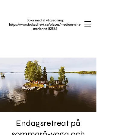
Boka medial vägledning:
https://www.bokadirekt.se/places/medium-nina-
marianne-52562
Endagsretreat på
sommarö-yoga och