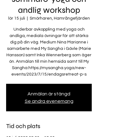
andlig workshop
lör 15 juli
  |  
Smörharen, Hamrångefjärden
Underbar avkoppling med yoga och
andliga, mediala övningar för att stärka
dig på din väg. Medium Nina Marianne i
samarbete med My Sangha i Gävle (Marie
Hansson) samt Inka Wennerberg som äger
ön. Anmälan till min hemsida samt till My
Sangha:https://mysangha.yoga/new-
events/2023/7/15/endagsretreat-p-s
Anmälan är stängd
Se andra evenemang
Tid och plats