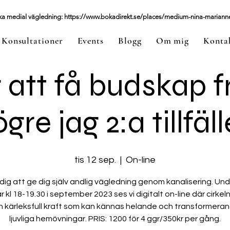
a medial vägledning: https://www.bokadirekt.se/places/medium-nina-mariann
Konsultationer
Events
Blogg
Om mig
Konta
 att få budskap f
gre jag 2:a tillfäll
tis 12 sep.
  |  
On-line
 dig att ge dig själv andlig vägledning genom kanalisering. Und
r kl 18-19.30 i september 2023 ses vi digitalt on-line där cirkel
 kärleksfull kraft som kan kännas helande och transformeran
ljuvliga hemövningar. PRIS: 1200 för 4 ggr/350kr per gång.