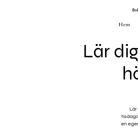
Bok
Hem
Lär dig
hö
Lär
tisdaga
en egen