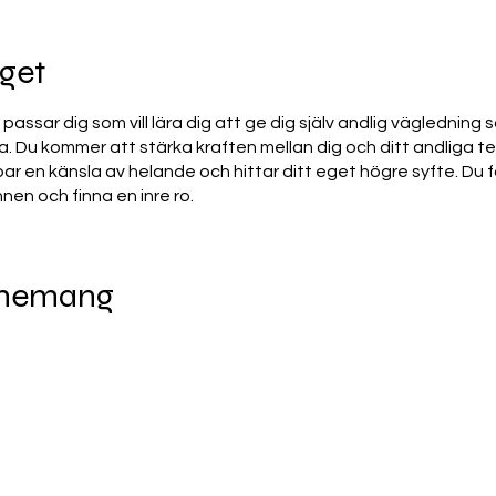
get
assar dig som vill lära dig att ge dig själv andlig vägledning s
. Du kommer att stärka kraften mellan dig och ditt andliga t
ar en känsla av helande och hittar ditt eget högre syfte. Du
innen och finna en inre ro.
enemang