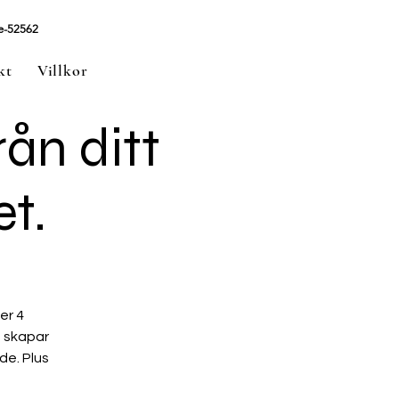
e-52562
kt
Villkor
rån ditt
et.
er 4
n skapar
de. Plus