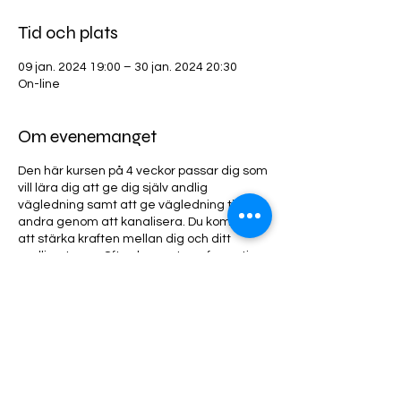
Tid och plats
09 jan. 2024 19:00 – 30 jan. 2024 20:30
On-line
Om evenemanget
Den här kursen på 4 veckor passar dig som
vill lära dig att ge dig själv andlig
vägledning samt att ge vägledning till
andra genom att kanalisera. Du kommer
att stärka kraften mellan dig och ditt
andliga team. Ofta sker en transformation
där du skapar en känsla av helande och
hittar ditt eget högre syfte. Du får också
hemövningar som syftar till att öppna dina
sinnen och finna en inre ro.
Dela detta evenemang